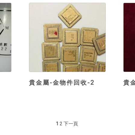
1
貴金屬-金物件回收-2
貴
1
2
下一頁