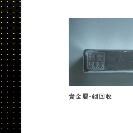
貴金屬-銦回收