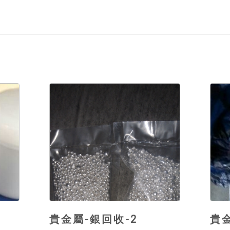
貴金屬-銀回收-2
貴