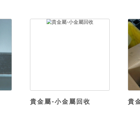
貴金屬-小金屬回收
貴