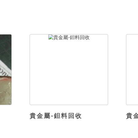
貴金屬-鉭料回收
貴金