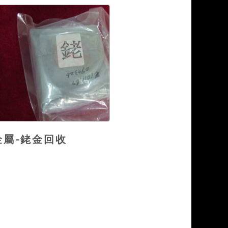
金屬-銠金回收