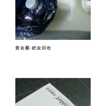
貴金屬-鈀金回收