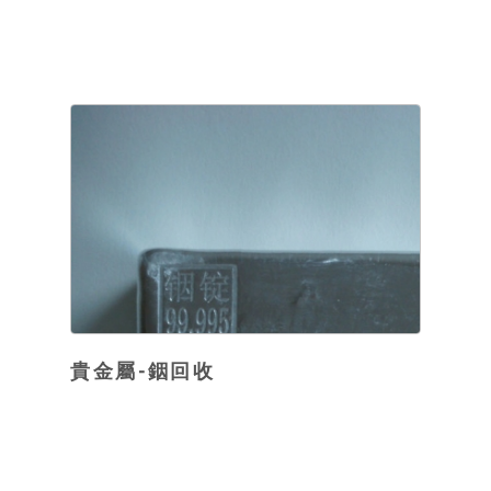
貴金屬-銦回收